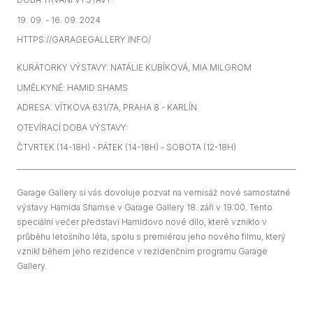
19. 09. - 16. 09. 2024
HTTPS://GARAGEGALLERY.INFO/
KURÁTORKY VÝSTAVY: NATÁLIE KUBÍKOVÁ, MIA MILGROM
UMĚLKYNĚ: HAMID SHAMS
ADRESA: VÍTKOVA 631/7A, PRAHA 8 - KARLÍN
OTEVÍRACÍ DOBA VÝSTAVY:
ČTVRTEK (14-18H) - PÁTEK (14-18H) - SOBOTA (12-18H)
Garage Gallery si vás dovoluje pozvat na vernisáž nové samostatné
výstavy Hamida Shamse v Garage Gallery 18. září v 19:00. Tento
speciální večer představí Hamidovo nové dílo, které vzniklo v
průběhu letošního léta, spolu s premiérou jeho nového filmu, který
vznikl během jeho rezidence v rezidenčním programu Garage
Gallery.