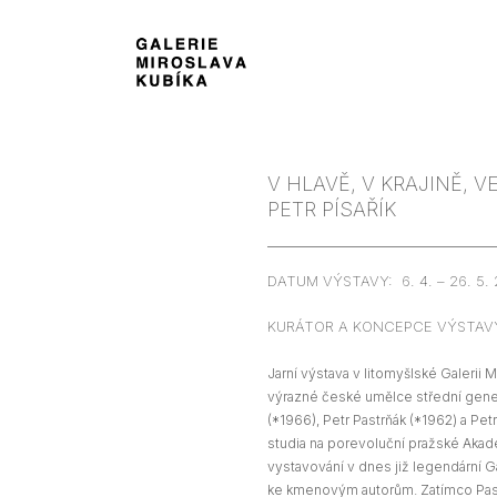
V HLAVĚ, V KRAJINĚ, 
PETR PÍSAŘÍK
DATUM VÝSTAVY: 6. 4. – 26. 5. 
KURÁTOR A KONCEPCE VÝSTAV
Jarní výstava v litomyšlské Galerii M
výrazné české umělce střední gener
(*1966), Petr Pastrňák (*1962) a Petr
studia na porevoluční pražské Akad
vystavování v dnes již legendární Ga
ke kmenovým autorům. Zatímco Past