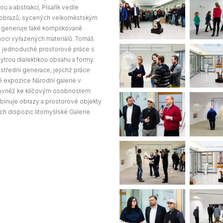
ou a abstrakcí, Písařík vedle
h obrazů, sycených velkoměstským
generuje také komplikovaně
moci vyřazených materiálů. Tomáš
té jednoduché prostorové práce s
trou dialektikou obsahu a formy.
třední generace, jejichž práce
lé expozice Národní galerie v
 rovněž ke klíčovým osobnostem
mbinuje obrazy a prostorové objekty
ích dispozic litomyšlské Galerie