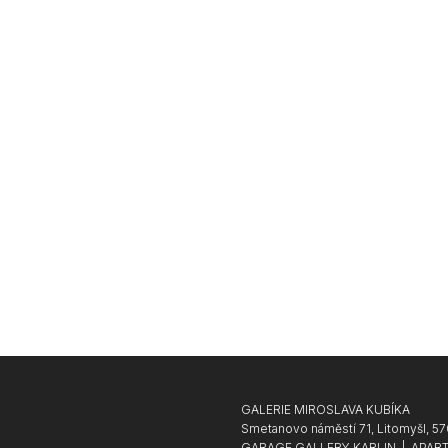
GALERIE MIROSLAVA KUBÍKA
Smetanovo náměstí 71, Litomyšl, 57
GARAGE GALLERY KARLIN
|
APART