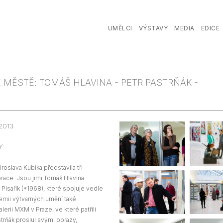
UMĚLCI
VÝSTAVY
MEDIA
EDICE
VE MĚSTĚ: TOMÁŠ HLAVINA - PETR PASTRŇÁK -
2013
Y:
iroslava Kubíka představila tři
ace. Jsou jimi Tomáš Hlavina
 Písařík (*1968), které spojuje vedle
emii výtvarných umění také
lerii MXM v Praze, ve které patřili
rňák proslul svými obrazy,