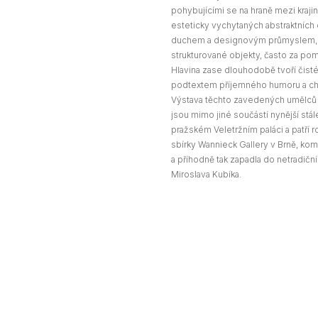
pohybujícími se na hraně mezi krajin
esteticky vychytaných abstraktníc
duchem a designovým průmyslem, 
strukturované objekty, často za po
Hlavina zase dlouhodobě tvoří čis
podtextem příjemného humoru a chy
Výstava těchto zavedených umělců s
jsou mimo jiné součástí nynější stá
pražském Veletržním paláci a patří
sbírky Wannieck Gallery v Brně, ko
a příhodně tak zapadla do netradičn
Miroslava Kubíka.