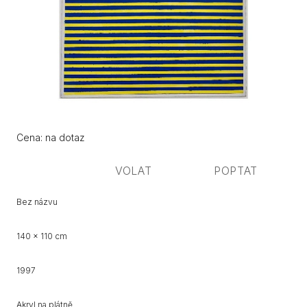
Původní
Cena:
Cena: na dotaz
cena:
VOLAT
POPTAT
Bez názvu
140 x 110 cm
1997
Akryl na plátně