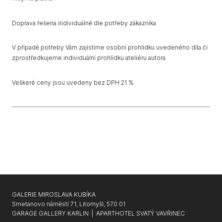
Doprava řešena individuálně dle potřeby zákazníka
V případě potřeby Vám zajistíme osobní prohlídku uvedeného díla či
zprostředkujeme individuální prohlídku ateliéru autora
Veškeré ceny jsou uvedeny bez DPH 21 %
GALERIE MIROSLAVA KUBÍKA
Smetanovo náměstí 71, Litomyšl, 570 01
GARAGE GALLERY KARLIN
|
APARTHOTEL SVATÝ VAVŘINEC