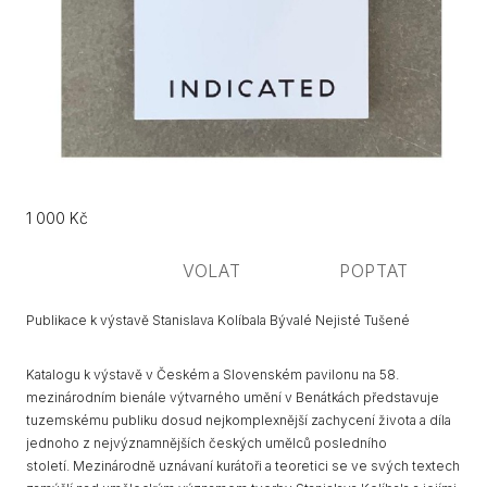
Původní
Cena:
1 000 Kč
cena:
VOLAT
POPTAT
Publikace k výstavě Stanislava Kolíbala Bývalé Nejisté Tušené
Katalogu k výstavě v Českém a Slovenském pavilonu na 58.
mezinárodním bienále výtvarného umění v Benátkách představuje
tuzemskému publiku dosud nejkomplexnější zachycení života a díla
jednoho z nejvýznamnějších českých umělců posledního
století. Mezinárodně uznávaní kurátoři a teoretici se ve svých textech