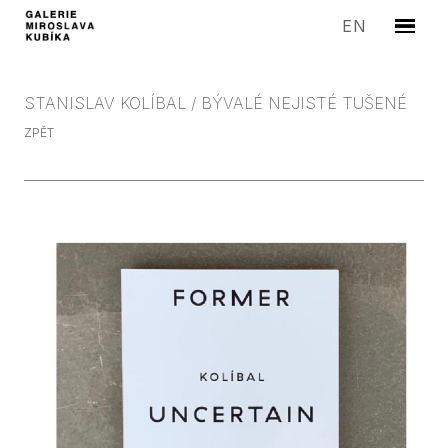
CZ
EN
Menu
UMĚLC
VÝST
STANISLAV KOLÍBAL / BÝVALÉ NEJISTÉ TUŠENÉ
MEDIA
ZPĚT
EDICE
SYMP
PROD
GALER
KONT