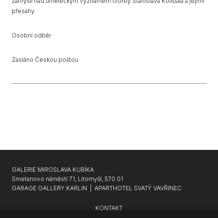
zamýšlí nad uměleckým významem tvorby Stanislava Kolíbala a jejími
přesahy.
Osobní odběr
Zasláno Českou poštou
GALERIE MIROSLAVA KUBÍKA
Smetanovo náměstí 71, Litomyšl, 570 01
GARAGE GALLERY KARLIN
|
APARTHOTEL SVATÝ VAVŘINEC
KONTAKT
NEWSLETTER