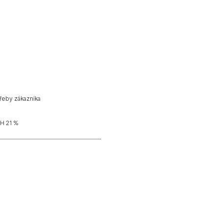
řeby zákazníka
H 21 %