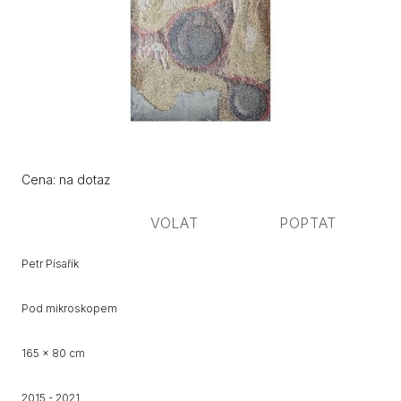
Původní
Cena:
Cena: na dotaz
cena:
VOLAT
POPTAT
Petr Písařík
Pod mikroskopem
165 x 80 cm
2015 - 2021