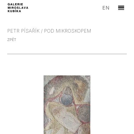
CZ
EN
Menu
UMĚLC
VÝST
PETR PÍSAŘÍK / POD MIKROSKOPEM
MEDIA
ZPĚT
EDICE
SYMP
PROD
GALER
KONT