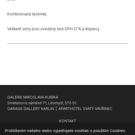
Kombinovaná technika
Veškeré ceny jsou uvedeny bez DPH 21 % a dopravy
GALERIE MIROSLAVA KUBÍKA
Smetanovo náměstí 71, Litomyšl, 570 01
GARAGE GALLERY KARLIN
|
APARTHOTEL SVATÝ VAVŘINEC
KONTAKT
NEWSLETTER
Prohlížením našeho webu vyjadřujete souhlas s použitím Cookies.
SOUKROMÍ & COOKIES