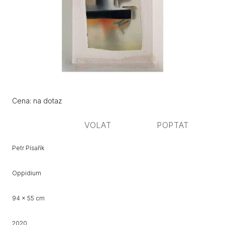
Původní
Cena:
Cena: na dotaz
cena:
VOLAT
POPTAT
Petr Písařík
Oppidium
94 x 55 cm
2020