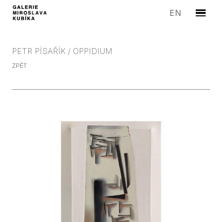
CZ
EN
Menu
UMĚLC
VÝST
PETR PÍSAŘÍK / OPPIDIUM
MEDIA
ZPĚT
EDICE
SYMP
PROD
GALER
KONT