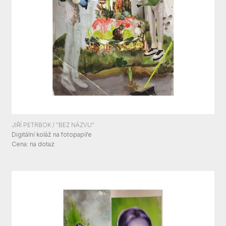
JIŘÍ PETRBOK / "BEZ NÁZVU"
Digitální koláž na fotopapíře
Cena:
Cena: na dotaz