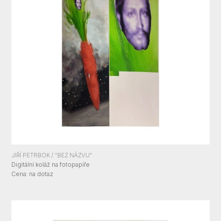
JIŘÍ PETRBOK / "BEZ NÁZVU"
Digitální koláž na fotopapíře
Cena:
Cena: na dotaz