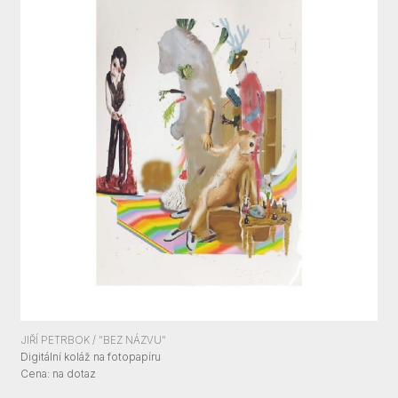
JIŘÍ PETRBOK / "BEZ NÁZVU"
Digitální koláž na fotopapíru
Cena:
Cena: na dotaz