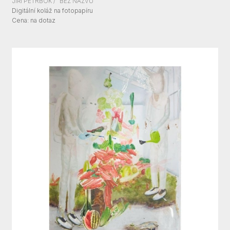
JIŘÍ PETRBOK / "BEZ NÁZVU"
Digitální koláž na fotopapíru
Cena:
Cena: na dotaz