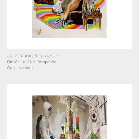
JIŘÍ PETRBOK / "BEZ NÁZVU"
Digitální koláž na fotopapíře
Cena:
Cena: na dotaz