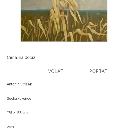
Původní
Cena:
Cena: na dotaz
cena:
VOLAT
POPTAT
Antonín Střížek
Suchá kukuřice
175 x 155 cm
2020