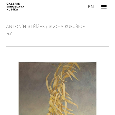
CZ
EN
Menu
UMĚLC
VÝST
ANTONÍN STŘÍŽEK / SUCHÁ KUKUŘICE
MEDIA
ZPĚT
EDICE
SYMP
PROD
GALER
KONT