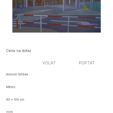
Původní
Cena:
Cena: na dotaz
cena:
VOLAT
POPTAT
Antonín Střížek
Město
90 x 100 cm
2015